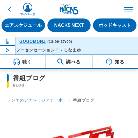
戻る
FM NACK5 79.5MHz（
マイページ
エアスケジュール
NACK5 NEXT
ポッドキャスト
NOW ON AIR
GOGOMONZ
(13:00-17:00)
カンフーセンセーション！ - しなまゆ
NOW PLAYING
13:37
聴く
調べる
知る
番組ブログ
BLOG
ラジオのアナ〜ラジアナ（水）
〉
番組ブログ