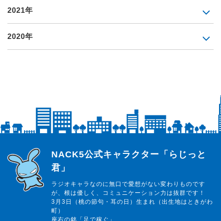
2021年
2020年
らじっと君
NACK5公式キャラクター「らじっと
君」
ラジオキャラなのに無口で愛想がない変わりものです
が、根は優しく、コミュニケーション力は抜群です！
3月3日（桃の節句・耳の日）生まれ（出生地はときがわ
町）
座右の銘「足で稼ぐ」