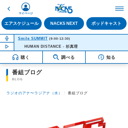
戻る
FM NACK5 79.5MHz（
マイページ
エアスケジュール
NACK5 NEXT
ポッドキャスト
NOW ON AIR
Smile SUMMIT
(9:00-12:30)
NOW PLAYING
HUMAN DISTANCE - 杉真理
11:45
聴く
調べる
知る
番組ブログ
BLOG
ラジオのアナ〜ラジアナ（水）
〉
番組ブログ