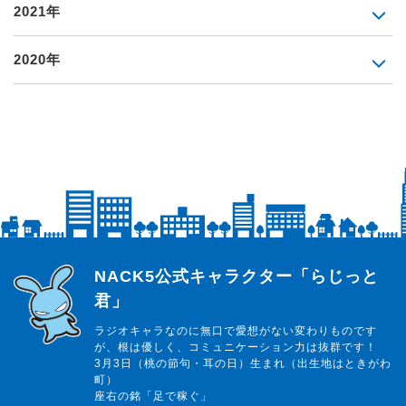
2021年
2020年
らじっと君
NACK5公式キャラクター「らじっと
君」
ラジオキャラなのに無口で愛想がない変わりものです
が、根は優しく、コミュニケーション力は抜群です！
3月3日（桃の節句・耳の日）生まれ（出生地はときがわ
町）
座右の銘「足で稼ぐ」