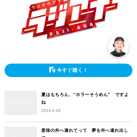
今すぐ聴く！
夏はもちろん、”ホラーそうめん” ですよ
ね
2024.6.26
意味の外へ連れてって 夢を外へ連れ出し