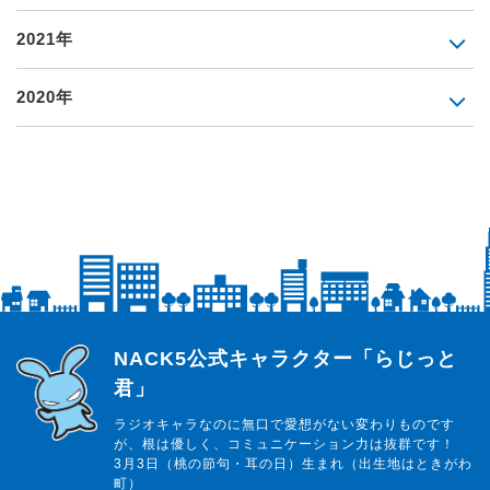
2021年
2020年
らじっと君
NACK5公式キャラクター「らじっと
君」
ラジオキャラなのに無口で愛想がない変わりものです
が、根は優しく、コミュニケーション力は抜群です！
3月3日（桃の節句・耳の日）生まれ（出生地はときがわ
町）