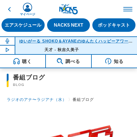
戻る
FM NACK5 79.5MHz（
マイページ
エアスケジュール
NACK5 NEXT
ポッドキャスト
NOW ON AIR
ゆいがーる SHOKO＆AYANEのゆんたくハッピーアワー
(22
NOW PLAYING
天才 - 秋吉久美子
21:51
聴く
調べる
知る
番組ブログ
BLOG
ラジオのアナ〜ラジアナ（水）
〉
番組ブログ