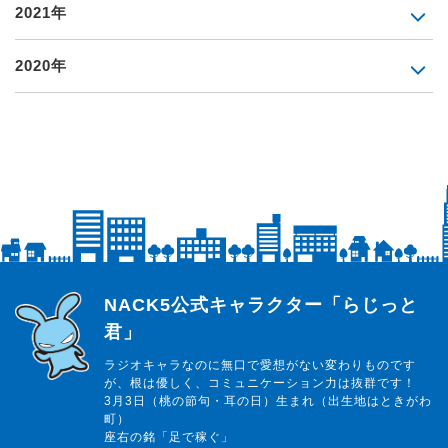
2021年
2020年
らじっと君
NACK5公式キャラクター「らじっと
君」
ラジオキャラなのに無口で愛想がない変わりものです
が、根は優しく、コミュニケーション力は抜群です！
3月3日（桃の節句・耳の日）生まれ（出生地はときがわ
町）
座右の銘「足で稼ぐ」