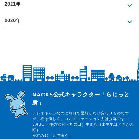
2021年
2020年
らじっと君
NACK5公式キャラクター「らじっと
君」
ラジオキャラなのに無口で愛想がない変わりものです
が、根は優しく、コミュニケーション力は抜群です！
3月3日（桃の節句・耳の日）生まれ（出生地はときがわ
町）
座右の銘「足で稼ぐ」