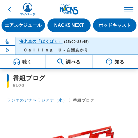
戻る
FM NACK5 79.5MHz（
マイページ
エアスケジュール
NACK5 NEXT
ポッドキャスト
NOW ON AIR
海老車の「ばくばく」
(25:00-28:45)
NOW PLAYING
Ｃａｌｌｉｎｇ Ｕ - 白瀬あかり
04:31
聴く
調べる
知る
番組ブログ
BLOG
ラジオのアナ〜ラジアナ（水）
〉
番組ブログ