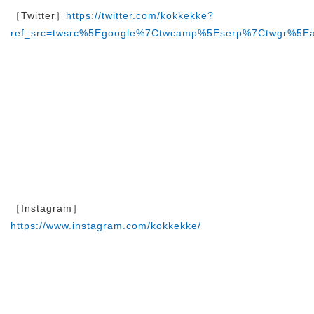
［Twitter］
https://twitter.com/kokkekke?
ref_src=twsrc%5Egoogle%7Ctwcamp%5Eserp%7Ctwgr%5Ea
［Instagram］
https://www.instagram.com/kokkekke/