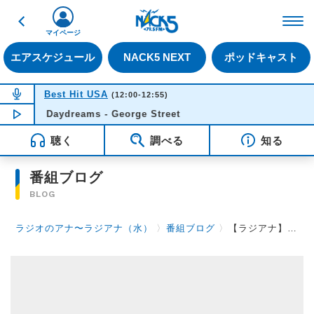
戻る
FM NACK5 79.5MHz（
マイページ
エアスケジュール
NACK5 NEXT
ポッドキャスト
NOW ON AIR
Best Hit USA
(12:00-12:55)
Daydreams - George Street
NOW PLAYING
11:49
聴く
調べる
知る
番組ブログ
BLOG
ラジオのアナ〜ラジアナ（水）
〉
番組ブログ
〉
【ラジアナ】クリスマス！！【水曜日】