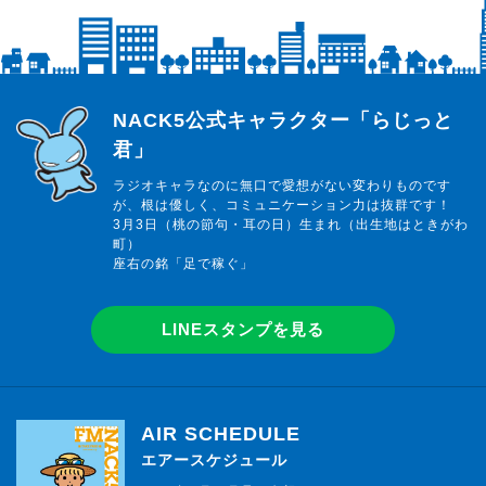
らじっと君
NACK5公式キャラクター「らじっと
君」
ラジオキャラなのに無口で愛想がない変わりものです
が、根は優しく、コミュニケーション力は抜群です！
3月3日（桃の節句・耳の日）生まれ（出生地はときがわ
町）
座右の銘「足で稼ぐ」
LINEスタンプを見る
AIR SCHEDULE
エアースケジュール