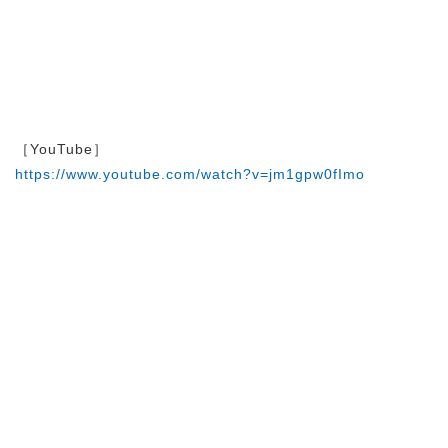
［YouTube］
https://www.youtube.com/watch?v=jm1gpw0fImo