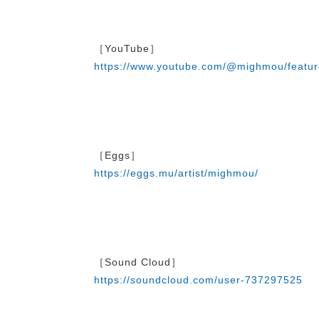
［YouTube］
https://www.youtube.com/@mighmou/featu
［Eggs］
https://eggs.mu/artist/mighmou/
［Sound Cloud］
https://soundcloud.com/user-737297525