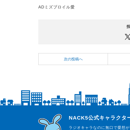
ADミズブロイル愛
次の投稿へ
らじっと君
NACK5公式キャラク
ラジオキャラなのに無口で愛想が