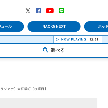
エムナックファイブ）
Twitter
Facebook
YouTube
LINE
ジュール
NACK5 NEXT
ポッ
NOW PLAYING
12:21
THRIL
調べる
【ラジアナ】大宮横町【水曜日】