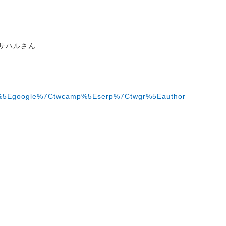
サハルさん
wsrc%5Egoogle%7Ctwcamp%5Eserp%7Ctwgr%5Eauthor