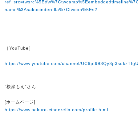
ref_src=twsrc%5Etfw%7Ctwcamp%5Eembeddedtimeline%7
name%3Asakucinderella%7Ctwcon%5Es2
［YouTube］
https://www.youtube.com/channel/UC6pt993Qy3p3sdkzTIg
”桜瀬もえ”さん
[ホームページ]
https://www.sakura-cinderella.com/profile.html