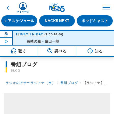
戻る
FM NACK5 79.5MHz（
マイページ
エアスケジュール
NACK5 NEXT
ポッドキャスト
NOW ON AIR
FUNKY FRIDAY
(9:00-18:00)
NOW PLAYING
長崎の鐘 - 藤山一郎
14:21
聴く
調べる
知る
番組ブログ
BLOG
ラジオのアナ〜ラジアナ（水）
〉
番組ブログ
〉
【ラジアナ】11月【水曜日】