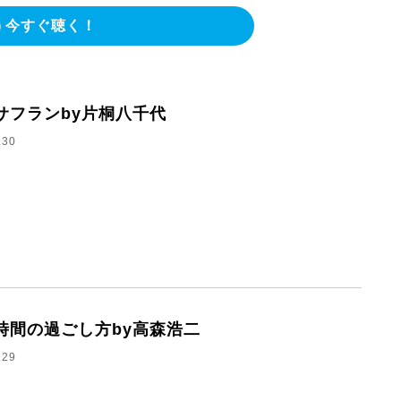
今すぐ聴く！
サフランby片桐八千代
.30
時間の過ごし方by高森浩二
.29