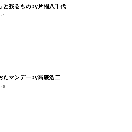
っと残るものby片桐八千代
.21
おたマンデーby高森浩二
.20