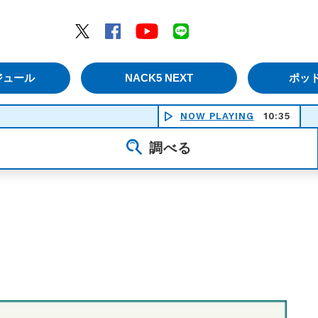
エムナックファイブ）
Twitter
Facebook
YouTube
LINE
ジュール
NACK5 NEXT
ポッ
NOW PLAYING
10:35
Ｌｏｖｅ 
調べる