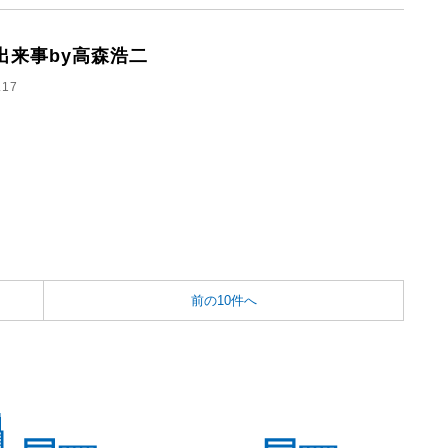
出来事by高森浩二
.17
前の10件へ