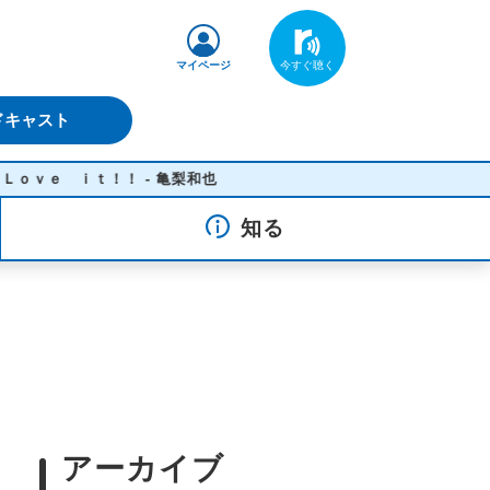
マイページ
ドキャスト
ｉｔ！！ - 亀梨和也
知る
アーカイブ