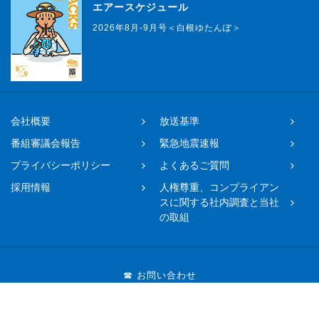
エアースケジュール
2026年8月-9月号＜白根ゆたんぽ＞
会社概要
放送基準
番組審議会報告
緊急地震速報
プライバシーポリシー
よくあるご質問
採用情報
人権尊重、コンプライアン
スに関する社内調査と当社
の取組
☎ お問い合わせ
048-650-0331まで（平日11時〜17時）
メッセージを送る
Copyright © 2019 FM NACK5 All rights reserved.