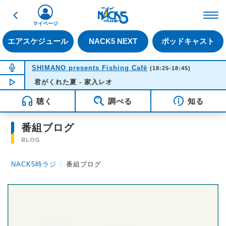
戻る
FM NACK5 79.5MHz（
マイページ
エアスケジュール
NACK5 NEXT
ポッドキャスト
NOW ON AIR
SHIMANO presents Fishing Cafē
(18:25-18:45)
NOW PLAYING
君がくれた夏 - 家入レオ
18:38
聴く
調べる
知る
番組ブログ
BLOG
NACK5時ラジ
〉
番組ブログ