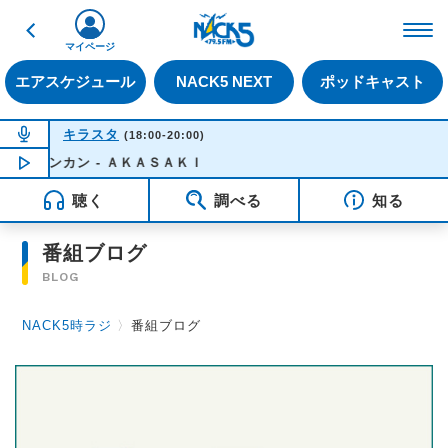
戻る
FM NACK5 79.5MHz（
マイページ
エアスケジュール
NACK5 NEXT
ポッドキャスト
NOW ON AIR
キラスタ
(18:00-20:00)
ンチンカン - ＡＫＡＳＡＫＩ
NOW PLAYING
18:50
聴く
調べる
知る
番組ブログ
BLOG
NACK5時ラジ
〉
番組ブログ