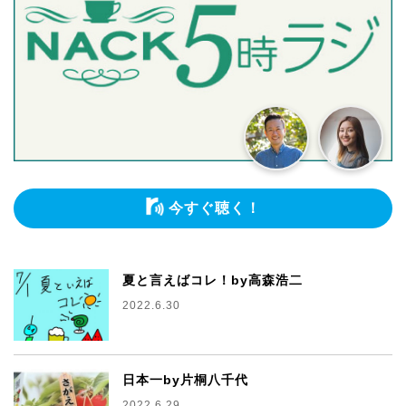
今すぐ聴く！
夏と言えばコレ！by高森浩二
2022.6.30
日本一by片桐八千代
2022.6.29