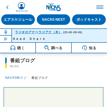
戻る
FM NACK5 79.5MHz（
マイページ
エアスケジュール
NACK5 NEXT
ポッドキャスト
NOW ON AIR
ラジオのアナ〜ラジアナ（木）
(25:00-28:45)
ｅｒ Ｈｅａｄ Ｓｈａｒｋ
NOW PLAYING
02:01
聴く
調べる
知る
番組ブログ
BLOG
NACK5時ラジ
〉
番組ブログ