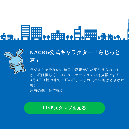
らじっと君
NACK5公式キャラクター「らじっと
君」
ラジオキャラなのに無口で愛想がない変わりものです
が、根は優しく、コミュニケーション力は抜群です！
3月3日（桃の節句・耳の日）生まれ（出生地はときがわ
町）
座右の銘「足で稼ぐ」
LINEスタンプを見る