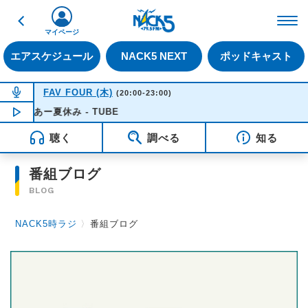
戻る
FM NACK5 79.5MHz（
マイページ
エアスケジュール
NACK5 NEXT
ポッドキャスト
NOW ON AIR
FAV FOUR (木)
(20:00-23:00)
あー夏休み - TUBE
NOW PLAYING
20:50
聴く
調べる
知る
番組ブログ
BLOG
NACK5時ラジ
〉
番組ブログ