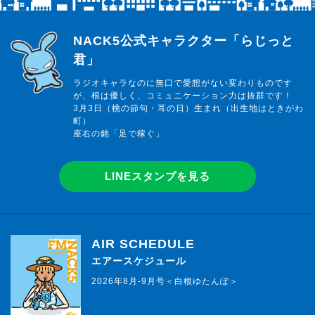
らじっと君
NACK5公式キャラクター「らじっと
君」
ラジオキャラなのに無口で愛想がない変わりものです
が、根は優しく、コミュニケーション力は抜群です！
3月3日（桃の節句・耳の日）生まれ（出生地はときがわ
町）
座右の銘「足で稼ぐ」
LINEスタンプを見る
AIR SCHEDULE
エアースケジュール
2026年8月-9月号＜白根ゆたんぽ＞