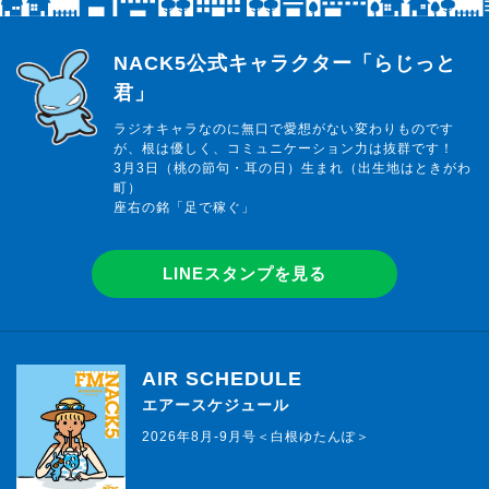
らじっと君
NACK5公式キャラクター「らじっと
君」
ラジオキャラなのに無口で愛想がない変わりものです
が、根は優しく、コミュニケーション力は抜群です！
3月3日（桃の節句・耳の日）生まれ（出生地はときがわ
町）
座右の銘「足で稼ぐ」
LINEスタンプを見る
AIR SCHEDULE
エアースケジュール
2026年8月-9月号＜白根ゆたんぽ＞