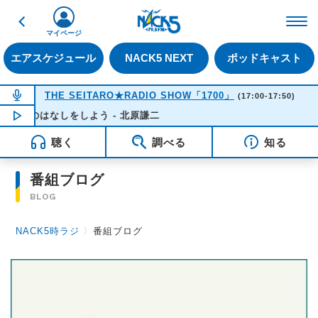
戻る
FM NACK5 79.5MHz（
マイページ
エアスケジュール
NACK5 NEXT
ポッドキャスト
NOW ON AIR
THE SEITARO★RADIO SHOW「1700」
(17:00-17:50)
さとのはなしをしよう - 北原謙二
NOW PLAYING
17:19
聴く
調べる
知る
番組ブログ
BLOG
NACK5時ラジ
〉
番組ブログ