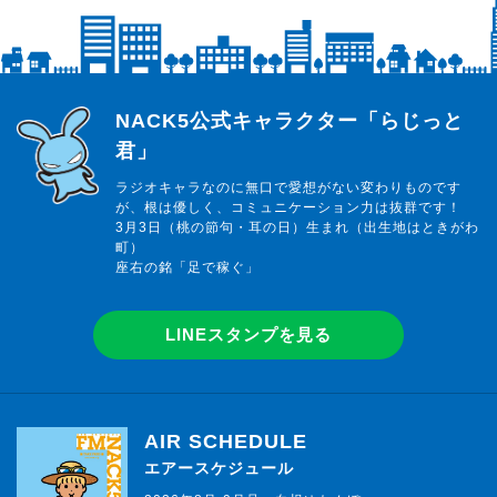
らじっと君
NACK5公式キャラクター「らじっと
君」
ラジオキャラなのに無口で愛想がない変わりものです
が、根は優しく、コミュニケーション力は抜群です！
3月3日（桃の節句・耳の日）生まれ（出生地はときがわ
町）
座右の銘「足で稼ぐ」
LINEスタンプを見る
AIR SCHEDULE
エアースケジュール