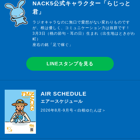
らじっと君
NACK5公式キャラクター「らじっと
君」
ラジオキャラなのに無口で愛想がない変わりものです
が、根は優しく、コミュニケーション力は抜群です！
3月3日（桃の節句・耳の日）生まれ（出生地はときがわ
町）
座右の銘「足で稼ぐ」
LINEスタンプを見る
AIR SCHEDULE
エアースケジュール
2026年8月-9月号＜白根ゆたんぽ＞