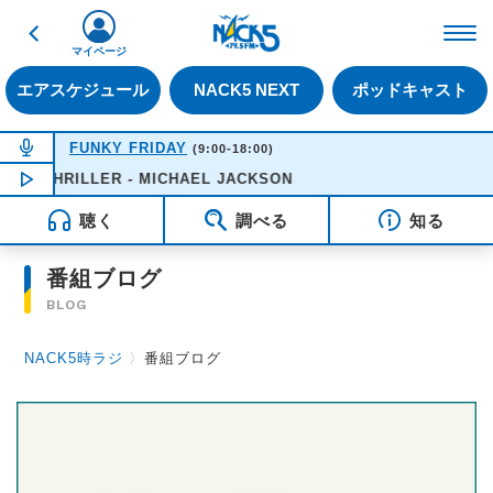
戻る
FM NACK5 79.5MHz（
マイページ
エアスケジュール
NACK5 NEXT
ポッドキャスト
NOW ON AIR
FUNKY FRIDAY
(9:00-18:00)
THRILLER - MICHAEL JACKSON
NOW PLAYING
12:21
聴く
調べる
知る
番組ブログ
BLOG
NACK5時ラジ
〉
番組ブログ