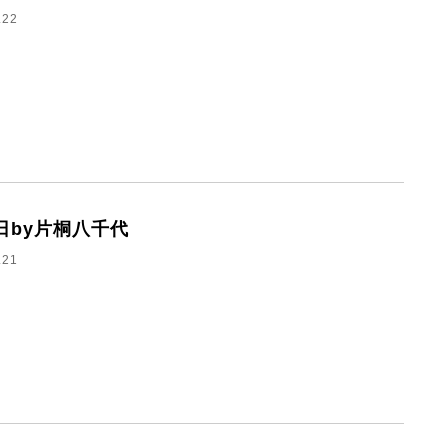
.22
日by片桐八千代
.21