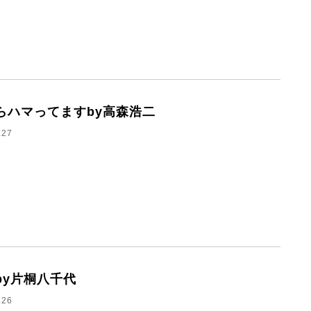
らハマってますby高森浩二
.27
by片桐八千代
.26