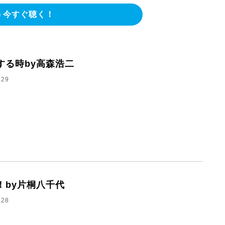
今すぐ聴く！
する時by高森浩二
.29
！by片桐八千代
.28