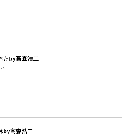
おたby高森浩二
.25
休by高森浩二