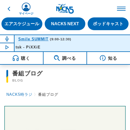
戻る
FM NACK5 79.5MHz（
マイページ
エアスケジュール
NACK5 NEXT
ポッドキャスト
NOW ON AIR
Smile SUMMIT
(9:00-12:30)
tsk - PiXXiE
NOW PLAYING
10:03
聴く
調べる
知る
番組ブログ
BLOG
NACK5時ラジ
〉
番組ブログ