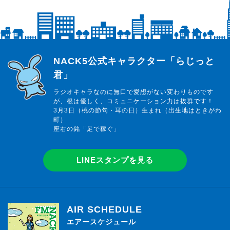
らじっと君
NACK5公式キャラクター「らじっと
君」
ラジオキャラなのに無口で愛想がない変わりものです
が、根は優しく、コミュニケーション力は抜群です！
3月3日（桃の節句・耳の日）生まれ（出生地はときがわ
町）
座右の銘「足で稼ぐ」
LINEスタンプを見る
AIR SCHEDULE
エアースケジュール