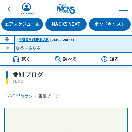
戻る
FM NACK5 79.5MHz（
マイページ
エアスケジュール
NACK5 NEXT
ポッドキャスト
NOW ON AIR
FRIDAYBREAK
(25:00-28:45)
風になる - さらさ
NOW PLAYING
04:12
聴く
調べる
知る
番組ブログ
BLOG
NACK5時ラジ
〉
番組ブログ