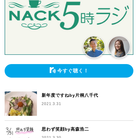
今すぐ聴く！
新年度ですねby片桐八千代
2021.3.31
思わず笑顔by高森浩二
2021.3.30