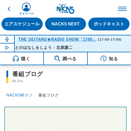
戻る
FM NACK5 79.5MHz（
マイページ
エアスケジュール
NACK5 NEXT
ポッドキャスト
NOW ON AIR
THE SEITARO★RADIO SHOW「1700」
(17:00-17:50)
るさとのはなしをしよう - 北原謙二
NOW PLAYING
17:19
聴く
調べる
知る
番組ブログ
BLOG
NACK5時ラジ
〉
番組ブログ