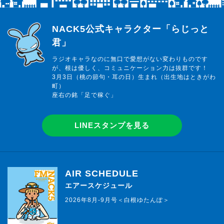
らじっと君
NACK5公式キャラクター「らじっと
君」
ラジオキャラなのに無口で愛想がない変わりものです
が、根は優しく、コミュニケーション力は抜群です！
3月3日（桃の節句・耳の日）生まれ（出生地はときがわ
町）
座右の銘「足で稼ぐ」
LINEスタンプを見る
AIR SCHEDULE
エアースケジュール
2026年8月-9月号＜白根ゆたんぽ＞