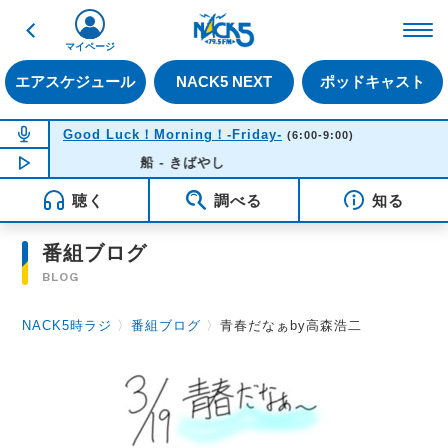
戻る
FM NACK5 79.5MHz（
マイページ
エアスケジュール
NACK5 NEXT
ポッドキャスト
NOW ON AIR
Good Luck！Morning！-Friday-
(6:00-9:00)
NOW PLAYING
船 - きばやし
06:33
聴く
調べる
知る
番組ブログ
BLOG
NACK5時ラジ
〉
番組ブログ
〉
青春だなぁby高森浩二