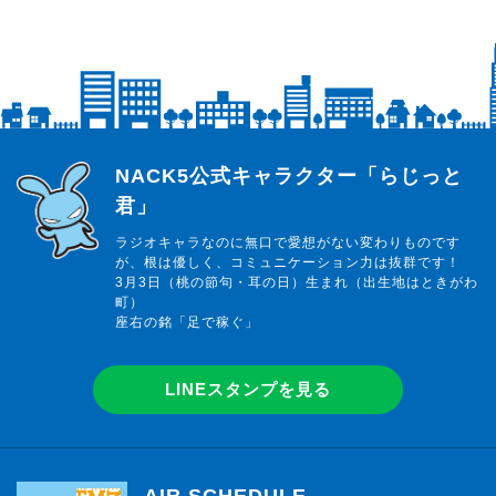
らじっと君
NACK5公式キャラクター「らじっと
君」
ラジオキャラなのに無口で愛想がない変わりものです
が、根は優しく、コミュニケーション力は抜群です！
3月3日（桃の節句・耳の日）生まれ（出生地はときがわ
町）
座右の銘「足で稼ぐ」
LINEスタンプを見る