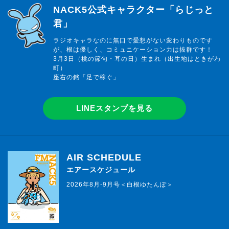
らじっと君
NACK5公式キャラクター「らじっと
君」
ラジオキャラなのに無口で愛想がない変わりものです
が、根は優しく、コミュニケーション力は抜群です！
3月3日（桃の節句・耳の日）生まれ（出生地はときがわ
町）
座右の銘「足で稼ぐ」
LINEスタンプを見る
AIR SCHEDULE
エアースケジュール
2026年8月-9月号＜白根ゆたんぽ＞