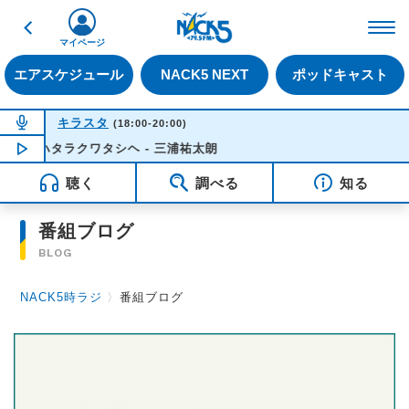
戻る
FM NACK5 79.5MHz（
マイページ
エアスケジュール
NACK5 NEXT
ポッドキャスト
NOW ON AIR
キラスタ
(18:00-20:00)
ハタラクワタシヘ - 三浦祐太朗
NOW PLAYING
18:18
聴く
調べる
知る
番組ブログ
BLOG
NACK5時ラジ
〉
番組ブログ