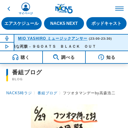
戻る
FM NACK5 79.5MHz（
マイページ
エアスケジュール
NACK5 NEXT
ポッドキャスト
NOW ON AIR
MIO YASHIRO ミュージックアンサー
(23:00-23:30)
甘美な死骸 - ９ＧＯＡＴＳ ＢＬＡＣＫ ＯＵＴ
NOW PLAYING
23:24
聴く
調べる
知る
番組ブログ
BLOG
NACK5時ラジ
〉
番組ブログ
〉
フツオタマンデーby高森浩二