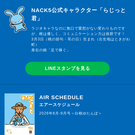
らじっと君
NACK5公式キャラクター「らじっと
君」
ラジオキャラなのに無口で愛想がない変わりものです
が、根は優しく、コミュニケーション力は抜群です！
3月3日（桃の節句・耳の日）生まれ（出生地はときがわ
町）
座右の銘「足で稼ぐ」
LINEスタンプを見る
AIR SCHEDULE
エアースケジュール
2026年8月-9月号＜白根ゆたんぽ＞