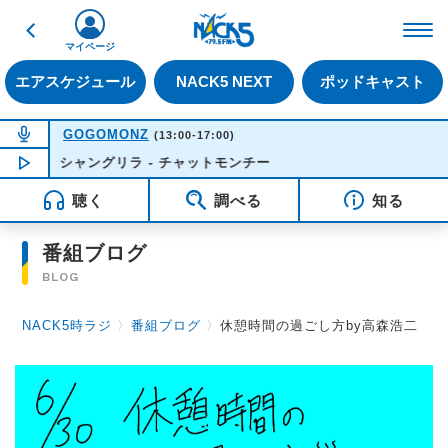
戻る
FM NACK5 79.5MHz（
マイページ
エアスケジュール
NACK5 NEXT
ポッドキャスト
NOW ON AIR
GOGOMONZ
(13:00-17:00)
シャングリラ - チャットモンチー
NOW PLAYING
15:25
聴く
調べる
知る
番組ブログ
BLOG
NACK5時ラジ
〉
番組ブログ
〉
休憩時間の過ごし方by高森浩二