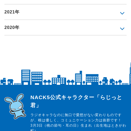
2021年
2020年
らじっと君
NACK5公式キャラクター「らじっと
君」
ラジオキャラなのに無口で愛想がない変わりものです
が、根は優しく、コミュニケーション力は抜群です！
3月3日（桃の節句・耳の日）生まれ（出生地はときがわ
町）