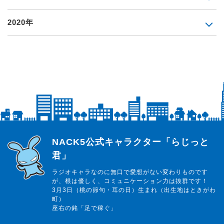
2020年
らじっと君
NACK5公式キャラクター「らじっと
君」
ラジオキャラなのに無口で愛想がない変わりものです
が、根は優しく、コミュニケーション力は抜群です！
3月3日（桃の節句・耳の日）生まれ（出生地はときがわ
町）
座右の銘「足で稼ぐ」