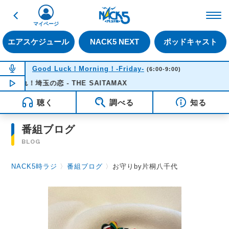
戻る
FM NACK5 79.5MHz（
マイページ
エアスケジュール
NACK5 NEXT
ポッドキャスト
NOW ON AIR
Good Luck！Morning！-Friday-
(6:00-9:00)
走れ！埼玉の恋 - THE SAITAMAX
NOW PLAYING
07:20
聴く
調べる
知る
番組ブログ
BLOG
NACK5時ラジ
〉
番組ブログ
〉
お守りby片桐八千代