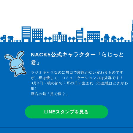
らじっと君
NACK5公式キャラクター「らじっと
君」
ラジオキャラなのに無口で愛想がない変わりものです
が、根は優しく、コミュニケーション力は抜群です！
3月3日（桃の節句・耳の日）生まれ（出生地はときがわ
町）
座右の銘「足で稼ぐ」
LINEスタンプを見る