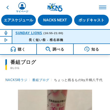
戻る
FM NACK5 79.5MHz（
マイページ
エアスケジュール
NACK5 NEXT
ポッドキャスト
NOW ON AIR
SUNDAY LIONS
(16:55-21:00)
NOW PLAYING
長く短い祭 - 椎名林檎
16:35
聴く
調べる
知る
番組ブログ
BLOG
NACK5時ラジ
〉
番組ブログ
〉
ちょっと残るものby片桐八千代