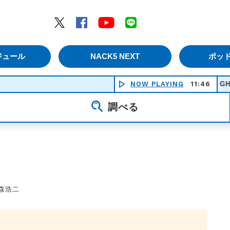
エムナックファイブ）
Twitter
Facebook
YouTube
LINE
ジュール
NACK5 NEXT
ポッ
NOW PLAYING
11:46
GHOSTBUS
調べる
森浩二