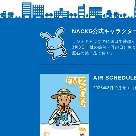
らじっと君
NACK5公式キャラク
ラジオキャラなのに無口で愛想が
3月3日（桃の節句・耳の日）生
座右の銘「足で稼ぐ」
AIR SCHEDUL
2026年8月-9月号＜