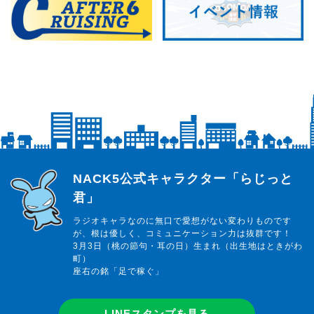
らじっと君
NACK5公式キャラクター「らじっと
君」
ラジオキャラなのに無口で愛想がない変わりものです
が、根は優しく、コミュニケーション力は抜群です！
3月3日（桃の節句・耳の日）生まれ（出生地はときがわ
町）
座右の銘「足で稼ぐ」
LINEスタンプを見る