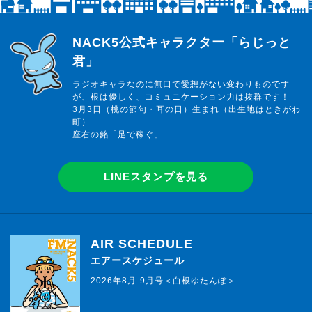
らじっと君
NACK5公式キャラクター「らじっと
君」
ラジオキャラなのに無口で愛想がない変わりものです
が、根は優しく、コミュニケーション力は抜群です！
3月3日（桃の節句・耳の日）生まれ（出生地はときがわ
町）
座右の銘「足で稼ぐ」
LINEスタンプを見る
AIR SCHEDULE
エアースケジュール
2026年8月-9月号＜白根ゆたんぽ＞