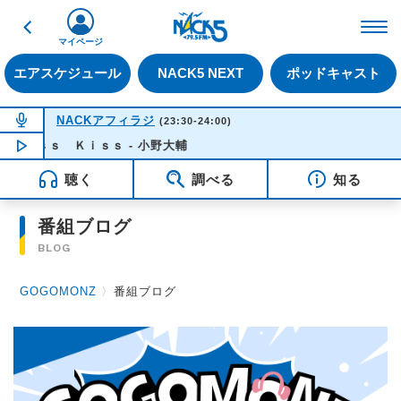
戻る
FM NACK5 79.5MHz（
マイページ
エアスケジュール
NACK5 NEXT
ポッドキャスト
NOW ON AIR
NACKアフィラジ
(23:30-24:00)
ｉｓｓ Ｋｉｓｓ - 小野大輔
NOW PLAYING
23:50
聴く
調べる
知る
番組ブログ
BLOG
GOGOMONZ
〉
番組ブログ