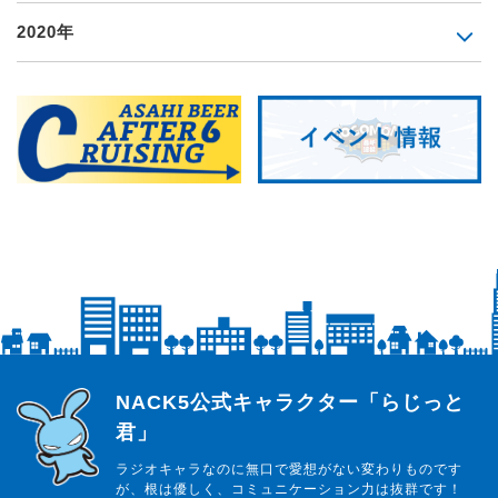
2020年
らじっと君
NACK5公式キャラクター「らじっと
君」
ラジオキャラなのに無口で愛想がない変わりものです
が、根は優しく、コミュニケーション力は抜群です！