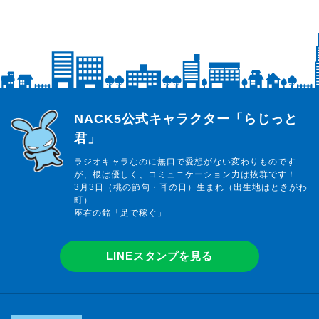
らじっと君
NACK5公式キャラクター「らじっと
君」
ラジオキャラなのに無口で愛想がない変わりものです
が、根は優しく、コミュニケーション力は抜群です！
3月3日（桃の節句・耳の日）生まれ（出生地はときがわ
町）
座右の銘「足で稼ぐ」
LINEスタンプを見る