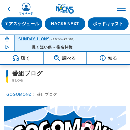
戻る
FM NACK5 79.5MHz（
マイページ
エアスケジュール
NACK5 NEXT
ポッドキャスト
NOW ON AIR
SUNDAY LIONS
(16:55-21:00)
NOW PLAYING
長く短い祭 - 椎名林檎
16:35
聴く
調べる
知る
番組ブログ
BLOG
GOGOMONZ
〉
番組ブログ