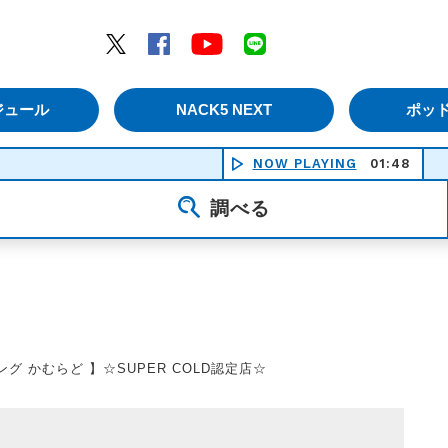
エムナックファイブ）
Twitter
Facebook
YouTube
LINE
ジュール
NACK5 NEXT
ポッ
NOW PLAYING
01:48
ジ
調べる
グ かむらど 】☆SUPER COLD認定店☆