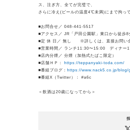
ス、注ぎ方、全てが完璧で、
さらに冷え(ビールの温度4℃未満)にまで拘っ
■お問合せ／ 048-441-5517
■アクセス／ JR「戸田公園駅」東口から徒歩8
■定 休 日／ 無し ※詳しくは、直接お問い
■営業時間／ ランチ11:30〜15:00 ディナー17:
■店内分煙／ 分煙（加熱式たばこ限定）
■店舗ＨＰ：
https://teppanyaki-toda.com/
■番組ブログ：
https://www.nack5.co.jp/blog
■番組X（Twitter）： #a6c
＜飲酒は20歳になってから＞