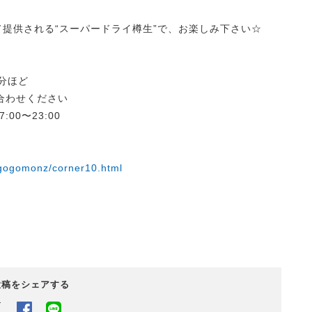
て提供される“スーパードライ樽生”で、お楽しみ下さい☆
分ほど
合わせください
00〜23:00
/gogomonz/corner10.html
投稿をシェアする
Twitter
Facebook
LINEでシェアするボタン