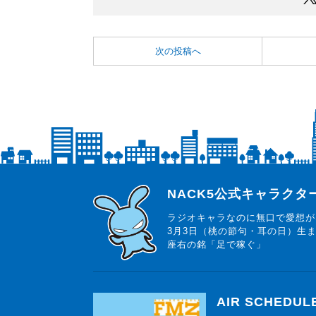
次の投稿へ
らじっと君
NACK5公式キャラク
ラジオキャラなのに無口で愛想が
3月3日（桃の節句・耳の日）生
座右の銘「足で稼ぐ」
AIR SCHEDUL