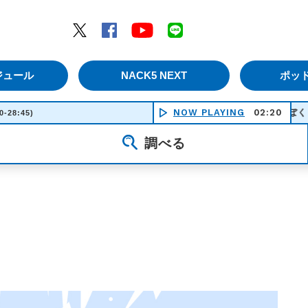
エムナックファイブ）
Twitter
Facebook
YouTube
LINE
ジュール
NACK5 NEXT
ポッ
NOW PLAYING
ぼくらふたりきり
02:20
0-28:45)
調べる