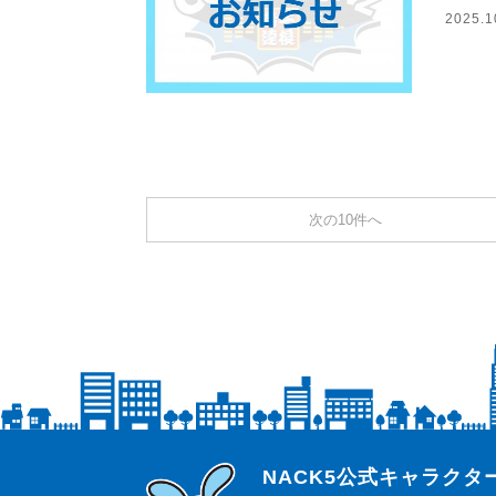
2025.1
次の10件へ
らじっと君
NACK5公式キャラク