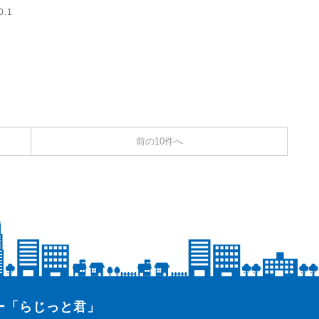
0.1
前の10件へ
ター「らじっと君」