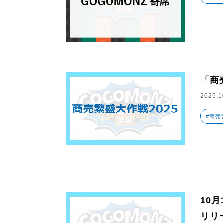
「商
2025.1
#商売
10
リリ