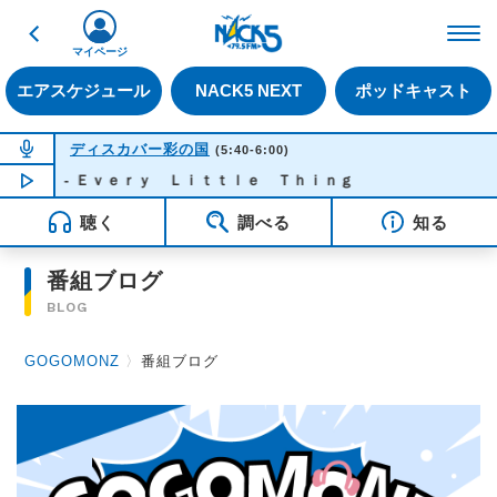
戻る
FM NACK5 79.5MHz（
マイページ
エアスケジュール
NACK5 NEXT
ポッドキャスト
NOW ON AIR
ディスカバー彩の国
(5:40-6:00)
ＲＳ - Ｅｖｅｒｙ Ｌｉｔｔｌｅ Ｔｈｉｎｇ
NOW PLAYING
05:42
聴く
調べる
知る
番組ブログ
BLOG
GOGOMONZ
〉
番組ブログ