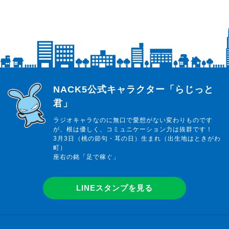
らじっと君
NACK5公式キャラクター「らじっと
君」
ラジオキャラなのに無口で愛想がない変わりものです
が、根は優しく、コミュニケーション力は抜群です！
3月3日（桃の節句・耳の日）生まれ（出生地はときがわ
町）
座右の銘「足で稼ぐ」
LINEスタンプを見る