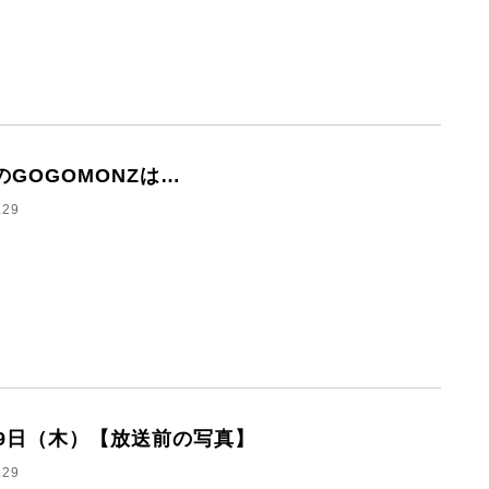
のGOGOMONZは…
.29
29日（木）【放送前の写真】
.29