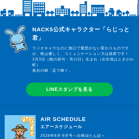
らじっと君
NACK5公式キャラクター「らじっと
君」
ラジオキャラなのに無口で愛想がない変わりものです
が、根は優しく、コミュニケーション力は抜群です！
3月3日（桃の節句・耳の日）生まれ（出生地はときがわ
町）
座右の銘「足で稼ぐ」
LINEスタンプを見る
AIR SCHEDULE
エアースケジュール
2026年8月-9月号＜白根ゆたんぽ＞