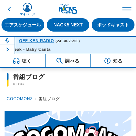
戻る
FM NACK5 79.5MHz（
マイページ
エアスケジュール
NACK5 NEXT
ポッドキャスト
NOW ON AIR
OFF KEN RADIO
(24:30-25:00)
e Weak - Baby Canta
NOW PLAYING
00:52
聴く
調べる
知る
番組ブログ
BLOG
GOGOMONZ
〉
番組ブログ