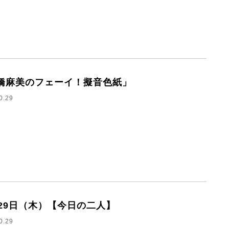
橋麻美のフェーイ！擬音色紙」
0.29
月29日（木）【今日の二人】
0.29