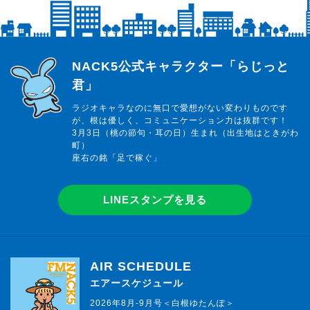
らじっと君
NACK5公式キャラクター「らじっと
君」
ラジオキャラなのに無口で愛想がない変わりものです
が、根は優しく、コミュニケーション力は抜群です！
3月3日（桃の節句・耳の日）生まれ（出生地はときがわ
町）
座右の銘「足で稼ぐ」
LINEスタンプを見る
AIR SCHEDULE
エアースケジュール
2026年8月-9月号＜白根ゆたんぽ＞