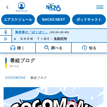
戻る
FM NACK5 79.5MHz（
マイページ
エアスケジュール
NACK5 NEXT
ポッドキャスト
NOW ON AIR
海老車の「ばくばく」
(25:00-28:45)
 ｉｓ ＳＨＯＷ ＴＩＭＥ - 鬼龍院翔
NOW PLAYING
04:11
聴く
調べる
知る
番組ブログ
BLOG
GOGOMONZ
〉
番組ブログ