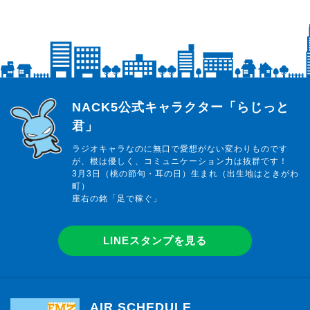
らじっと君
NACK5公式キャラクター「らじっと
君」
ラジオキャラなのに無口で愛想がない変わりものです
が、根は優しく、コミュニケーション力は抜群です！
3月3日（桃の節句・耳の日）生まれ（出生地はときがわ
町）
座右の銘「足で稼ぐ」
LINEスタンプを見る
AIR SCHEDULE