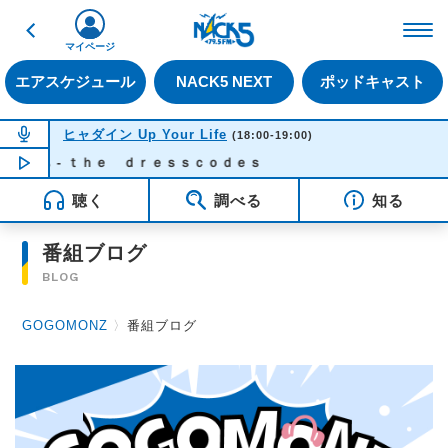
戻る
FM NACK5 79.5MHz（
マイページ
エアスケジュール
NACK5 NEXT
ポッドキャスト
NOW ON AIR
ヒャダイン Up Your Life
(18:00-19:00)
もあ - ｔｈｅ ｄｒｅｓｓｃｏｄｅｓ
NOW PLAYING
18:24
聴く
調べる
知る
番組ブログ
BLOG
GOGOMONZ
〉
番組ブログ