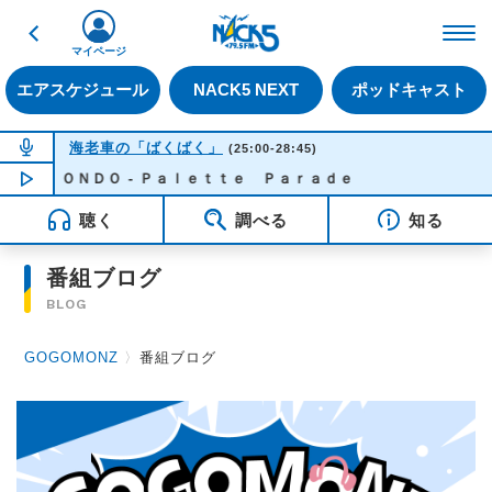
戻る
FM NACK5 79.5MHz（
マイページ
エアスケジュール
NACK5 NEXT
ポッドキャスト
NOW ON AIR
海老車の「ばくばく」
(25:00-28:45)
Ｏ ＯＮＤＯ - Ｐａｌｅｔｔｅ Ｐａｒａｄｅ
NOW PLAYING
00:53
聴く
調べる
知る
番組ブログ
BLOG
GOGOMONZ
〉
番組ブログ