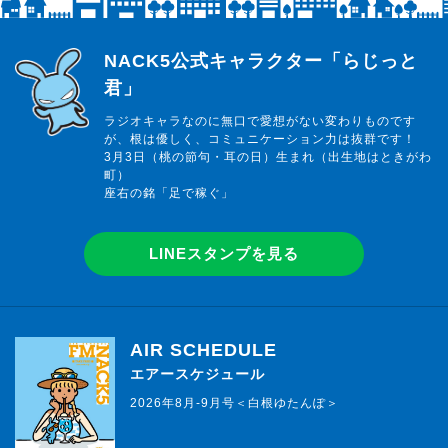
らじっと君
NACK5公式キャラクター「らじっと
君」
ラジオキャラなのに無口で愛想がない変わりものです
が、根は優しく、コミュニケーション力は抜群です！
3月3日（桃の節句・耳の日）生まれ（出生地はときがわ
町）
座右の銘「足で稼ぐ」
LINEスタンプを見る
AIR SCHEDULE
エアースケジュール
2026年8月-9月号＜白根ゆたんぽ＞