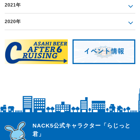
2021年
2020年
らじっと君
NACK5公式キャラクター「らじっと
君」