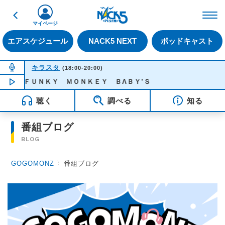
戻る
FM NACK5 79.5MHz（
マイページ
エアスケジュール
NACK5 NEXT
ポッドキャスト
NOW ON AIR
キラスタ
(18:00-20:00)
子 - ＦＵＮＫＹ ＭＯＮＫＥＹ ＢΛＢＹ’Ｓ
NOW PLAYING
19:15
聴く
調べる
知る
番組ブログ
BLOG
GOGOMONZ
〉
番組ブログ