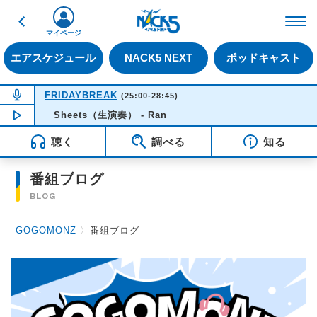
戻る
FM NACK5 79.5MHz（
マイページ
エアスケジュール
NACK5 NEXT
ポッドキャスト
NOW ON AIR
FRIDAYBREAK
(25:00-28:45)
NOW PLAYING
Sheets（生演奏） - Ran
03:06
聴く
調べる
知る
番組ブログ
BLOG
GOGOMONZ
〉
番組ブログ