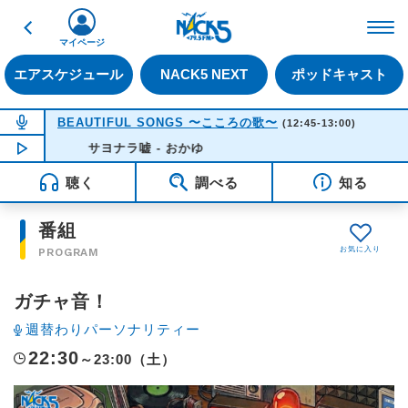
戻る
FM NACK5 79.5MHz（
マイページ
エアスケジュール
NACK5 NEXT
ポッドキャスト
NOW ON AIR
BEAUTIFUL SONGS 〜こころの歌〜
(12:45-13:00)
NOW PLAYING
サヨナラ嘘 - おかゆ
12:54
聴く
調べる
知る
番組
PROGRAM
ガチャ音！
週替わりパーソナリティー
22:30
～23:00（土）