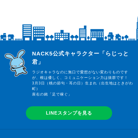
らじっと君
NACK5公式キャラクター「らじっと
君」
ラジオキャラなのに無口で愛想がない変わりものです
が、根は優しく、コミュニケーション力は抜群です！
3月3日（桃の節句・耳の日）生まれ（出生地はときがわ
町）
座右の銘「足で稼ぐ」
LINEスタンプを見る