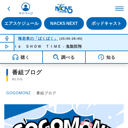
戻る
FM NACK5 79.5MHz（
マイページ
エアスケジュール
NACK5 NEXT
ポッドキャスト
NOW ON AIR
海老車の「ばくばく」
(25:00-28:45)
ｅ ｉｓ ＳＨＯＷ ＴＩＭＥ - 鬼龍院翔
NOW PLAYING
04:11
聴く
調べる
知る
番組ブログ
BLOG
GOGOMONZ
〉
番組ブログ