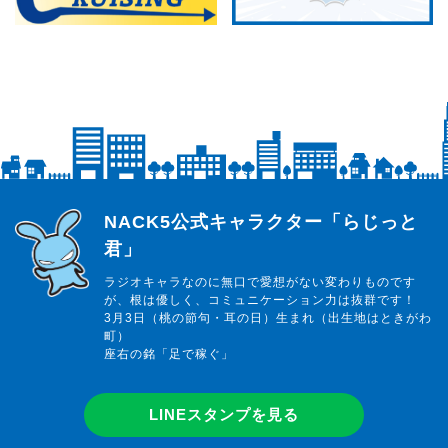
らじっと君
NACK5公式キャラクター「らじっと
君」
ラジオキャラなのに無口で愛想がない変わりものです
が、根は優しく、コミュニケーション力は抜群です！
3月3日（桃の節句・耳の日）生まれ（出生地はときがわ
町）
座右の銘「足で稼ぐ」
LINEスタンプを見る