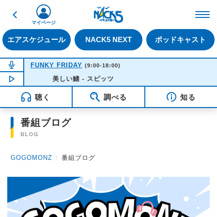
戻る
FM NACK5 79.5MHz（
マイページ
エアスケジュール
NACK5 NEXT
ポッドキャスト
NOW ON AIR
FUNKY FRIDAY
(9:00-18:00)
NOW PLAYING
美しい鰭 - スピッツ
13:57
聴く
調べる
知る
番組ブログ
BLOG
GOGOMONZ
〉
番組ブログ