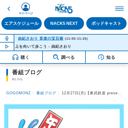
戻る
FM NACK5 79.5MHz（
マイページ
エアスケジュール
NACK5 NEXT
ポッドキャスト
NOW ON AIR
由紀さおり 音楽の宝石箱
(11:05-11:25)
上を向いて歩こう - 由紀さおり
NOW PLAYING
11:09
聴く
調べる
知る
番組ブログ
BLOG
GOGOMONZ
〉
番組ブログ
〉
12月27日(月)【東武鉄道 presents「ふらり、冬の日光・鬼怒川。」】