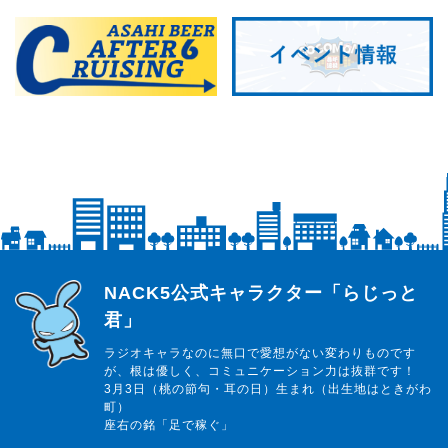
らじっと君
NACK5公式キャラクター「らじっと
君」
ラジオキャラなのに無口で愛想がない変わりものです
が、根は優しく、コミュニケーション力は抜群です！
3月3日（桃の節句・耳の日）生まれ（出生地はときがわ
町）
座右の銘「足で稼ぐ」