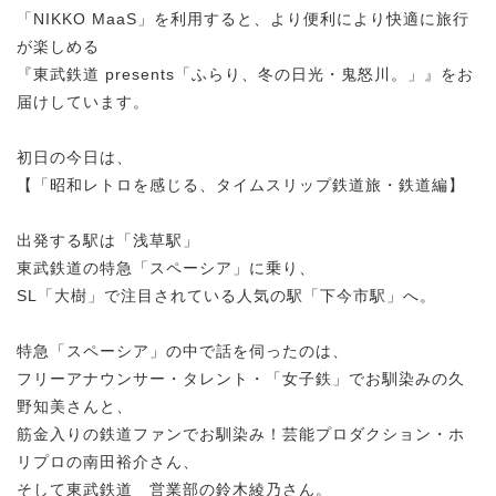
「NIKKO MaaS」を利用すると、より便利により快適に旅行
が楽しめる
『東武鉄道 presents「ふらり、冬の日光・鬼怒川。」』をお
届けしています。
初日の今日は、
【「昭和レトロを感じる、タイムスリップ鉄道旅・鉄道編】
出発する駅は「浅草駅」
東武鉄道の特急「スペーシア」に乗り、
SL「大樹」で注目されている人気の駅「下今市駅」へ。
特急「スペーシア」の中で話を伺ったのは、
フリーアナウンサー・タレント・「女子鉄」でお馴染みの久
野知美さんと、
筋金入りの鉄道ファンでお馴染み！芸能プロダクション・ホ
リプロの南田裕介さん、
そして東武鉄道 営業部の鈴木綾乃さん。