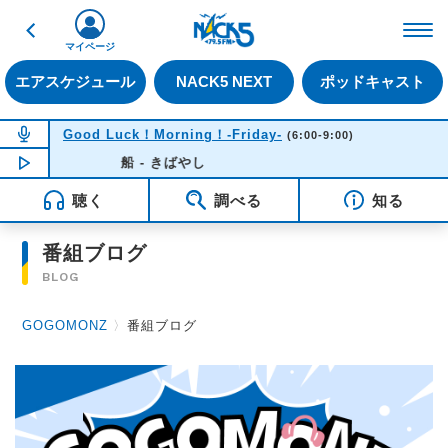
戻る
FM NACK5 79.5MHz（
マイページ
エアスケジュール
NACK5 NEXT
ポッドキャスト
NOW ON AIR
Good Luck！Morning！-Friday-
(6:00-9:00)
NOW PLAYING
船 - きばやし
06:33
聴く
調べる
知る
番組ブログ
BLOG
GOGOMONZ
〉
番組ブログ