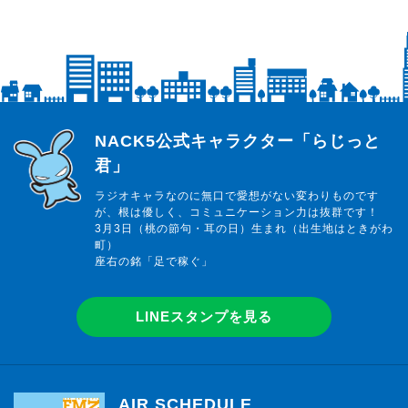
らじっと君
NACK5公式キャラクター「らじっと
君」
ラジオキャラなのに無口で愛想がない変わりものです
が、根は優しく、コミュニケーション力は抜群です！
3月3日（桃の節句・耳の日）生まれ（出生地はときがわ
町）
座右の銘「足で稼ぐ」
LINEスタンプを見る
AIR SCHEDULE