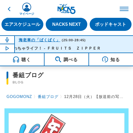
戻る
FM NACK5 79.5MHz（
マイページ
エアスケジュール
NACK5 NEXT
ポッドキャスト
NOW ON AIR
海老車の「ばくばく」
(25:00-28:45)
ゃわちゃライフ！ - ＦＲＵＩＴＳ ＺＩＰＰＥＲ
NOW PLAYING
01:14
聴く
調べる
知る
番組ブログ
BLOG
GOGOMONZ
〉
番組ブログ
〉
12月28日（火）【放送前の写真】