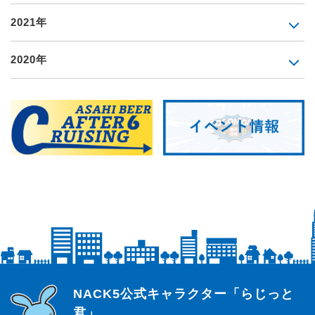
2021年
2020年
らじっと君
NACK5公式キャラクター「らじっと
君」