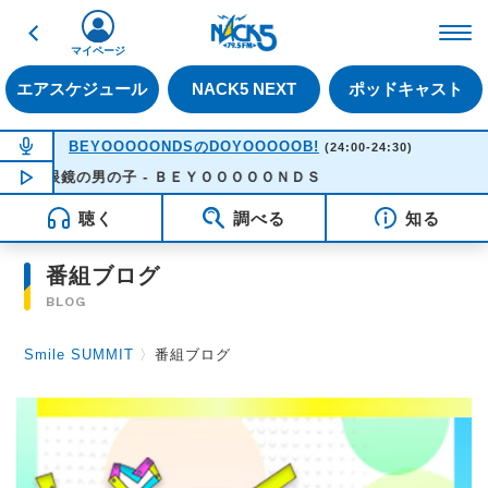
戻る
FM NACK5 79.5MHz（
マイページ
エアスケジュール
NACK5 NEXT
ポッドキャスト
NOW ON AIR
BEYOOOOONDSのDOYOOOOOB!
(24:00-24:30)
眼鏡の男の子 - ＢＥＹＯＯＯＯＯＮＤＳ
NOW PLAYING
00:04
聴く
調べる
知る
番組ブログ
BLOG
Smile SUMMIT
〉
番組ブログ