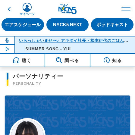
戻る
FM NACK5 79.5MHz（
マイページ
エアスケジュール
NACK5 NEXT
ポッドキャスト
NOW ON AIR
いらっしゃいませ〜♪ アキダイ社長・松本伊代のごはんのおかず何にする？
NOW PLAYING
SUMMER SONG - YUI
18:05
聴く
調べる
知る
パーソナリティー
PERSONALITY