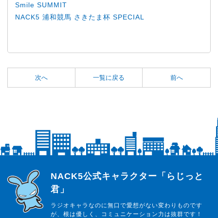
Smile SUMMIT
NACK5 浦和競馬 さきたま杯 SPECIAL
次へ
一覧に戻る
前へ
らじっと君
NACK5公式キャラクター「らじっと
君」
ラジオキャラなのに無口で愛想がない変わりものです
が、根は優しく、コミュニケーション力は抜群です！