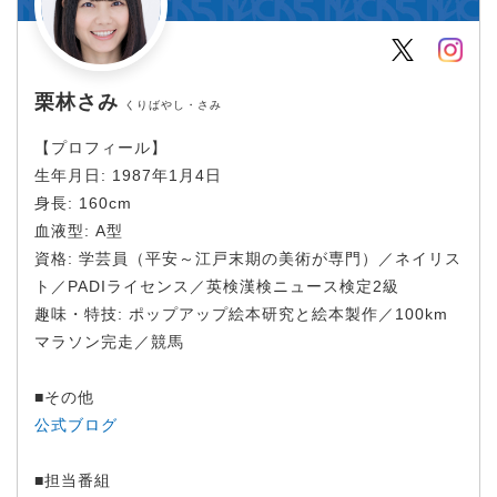
Twitter
Inst
栗林さみ
くりばやし・さみ
【プロフィール】
生年月日: 1987年1月4日
身長: 160cm
血液型: A型
資格: 学芸員（平安～江戸末期の美術が専門）／ネイリス
ト／PADIライセンス／英検漢検ニュース検定2級
趣味・特技: ポップアップ絵本研究と絵本製作／100km
マラソン完走／競馬
■その他
公式ブログ
■担当番組